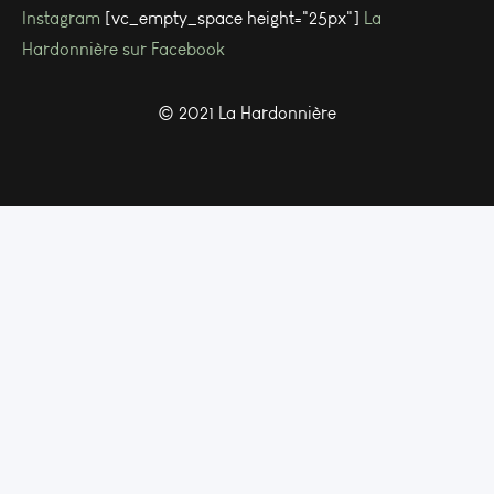
Instagram
[vc_empty_space height="25px"]
La
Hardonnière sur Facebook
© 2021 La Hardonnière