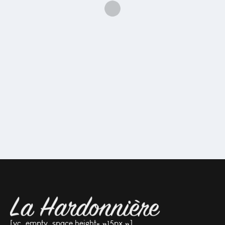
[vc_empty_space height= »15px »]