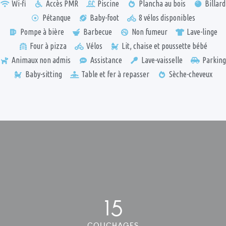
Wi-fi
Accès PMR
Piscine
Plancha au bois
Billard
Pétanque
Baby-foot
8 vélos disponibles
Pompe à bière
Barbecue
Non fumeur
Lave-linge
Four à pizza
Vélos
Lit, chaise et poussette bébé
Animaux non admis
Assistance
Lave-vaisselle
Parking
Baby-sitting
Table et fer à repasser
Sèche-cheveux
15
COUCHAGES