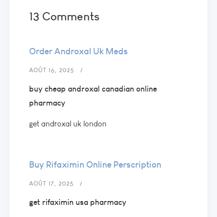
13 Comments
Order Androxal Uk Meds
AOÛT 16, 2025
buy cheap androxal canadian online
pharmacy
get androxal uk london
Buy Rifaximin Online Perscription
AOÛT 17, 2025
get rifaximin usa pharmacy