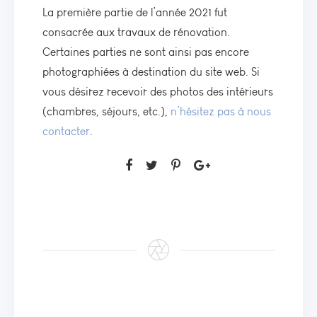
La première partie de l’année 2021 fut
consacrée aux travaux de rénovation.
Certaines parties ne sont ainsi pas encore
photographiées à destination du site web. Si
vous désirez recevoir des photos des intérieurs
(chambres, séjours, etc.),
n’hésitez pas à nous
contacter
.