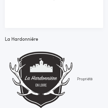
La Hardonnière
Propriété