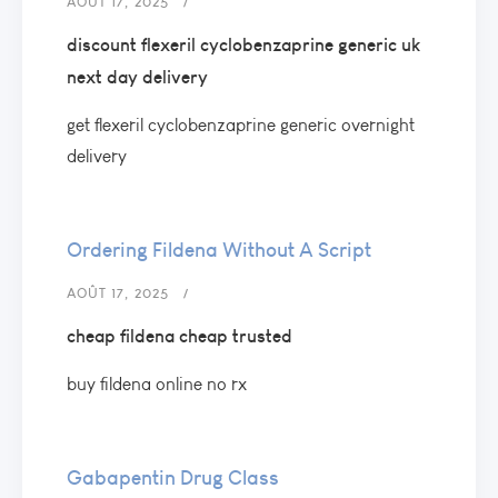
AOÛT 17, 2025
discount flexeril cyclobenzaprine generic uk
next day delivery
get flexeril cyclobenzaprine generic overnight
delivery
Ordering Fildena Without A Script
AOÛT 17, 2025
cheap fildena cheap trusted
buy fildena online no rx
Gabapentin Drug Class